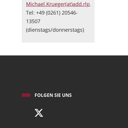
Michael.Krueger(at)add.rlp.de
Tel: +49 (0261) 20546-
13507
(dienstags/donnerstags)
FOLGEN SIE UNS