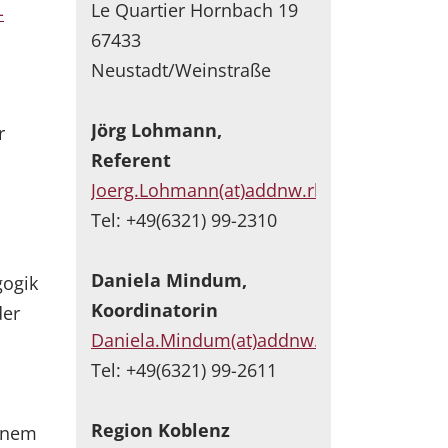
Le Quartier Hornbach 19
-
67433
Neustadt/Weinstraße
Jörg Lohmann,
r
Referent
Joerg.Lohmann(at)addnw.rlp.de
Tel: +49(6321) 99-2310
Daniela Mindum,
gogik
Koordinatorin
der
Daniela.Mindum(at)addnw.rlp.de
Tel: +49(6321) 99-2611
Region Koblenz
einem