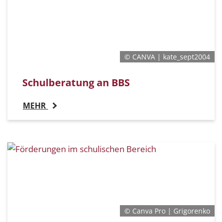
© CANVA | kate_sept2004
Schulberatung an BBS
MEHR
© Canva Pro | Grigorenko