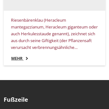
Riesenbärenklau (Heracleum
mantegazzianum, Heracleum giganteum oder
auch Herkulesstaude genannt), zeichnet sich
aus durch seine Giftigkeit (der Pflanzensaft
verursacht verbrennungsähnliche…
MEHR
Fußzeile